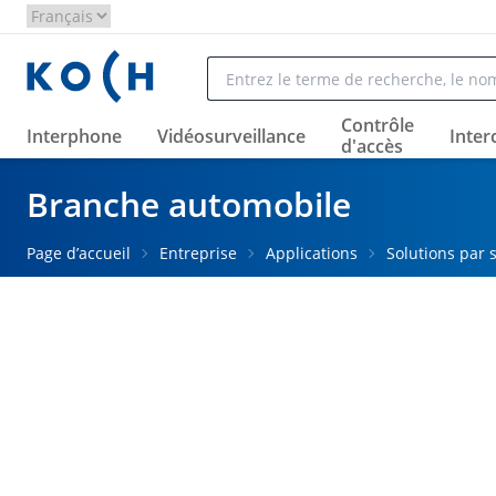
Aller au contenu principal
Contrôle
Interphone
Vidéosurveillance
Inte
d'accès
Branche automobile
Page d’accueil
Entreprise
Applications
Solutions par 