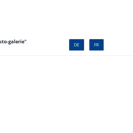
uto-galerie"
DE
FR