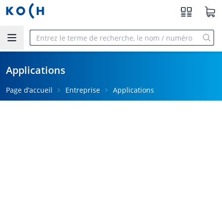
Aller au contenu principal
Applications
Page d’accueil
Entreprise
Applications