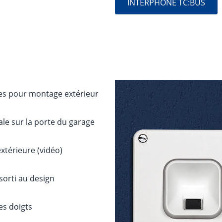
INTERPHONE TC:BUS
ies pour montage extérieur
ale sur la porte du garage
extérieure (vidéo)
sorti au design
res doigts