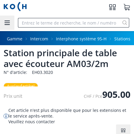
Aller au contenu principal
Gamme
Intercom
Interphone système 95-H
Stations
Station principale de table
avec écouteur AM03/2m
N° d'article:
EH03.3020
Auslaufartikel
905.00
Prix unit
CHF / Pce
Cet article n'est plus disponible que pour les extensions et
le service après-vente.
Veuillez nous contacter