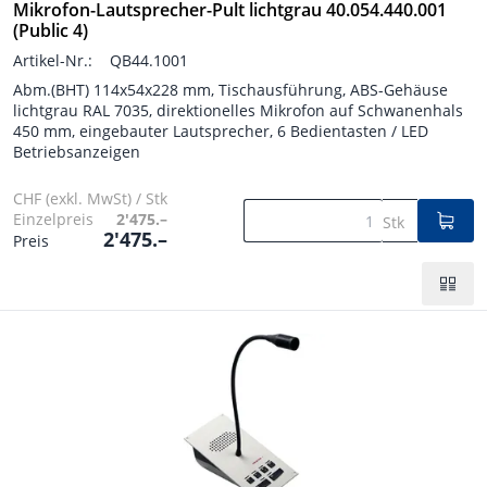
Mikrofon-Lautsprecher-Pult lichtgrau 40.054.440.001
(Public 4)
Artikel-Nr.:
QB44.1001
Abm.(BHT) 114x54x228 mm, Tischausführung, ABS-Gehäuse
lichtgrau RAL 7035, direktionelles Mikrofon auf Schwanenhals
450 mm, eingebauter Lautsprecher, 6 Bedientasten / LED
Betriebsanzeigen
CHF (exkl. MwSt) / Stk
Einzelpreis
2'475.–
Stk
2'475.–
Preis