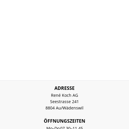
ADRESSE
René Koch AG
Seestrasse 241
8804 Au/Wädenswil
ÖFFNUNGSZEITEN
Mo–Do
07.30–11.45