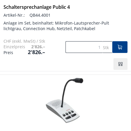
Schaltersprechanlage Public 4
Artikel-Nr.:
QB44.4001
Anlage im Set, beinhaltet: Mikrofon-Lautsprecher-Pult
lichtgrau, Connection Hub, Netzteil, Patchkabel
CHF (exkl. MwSt) / Stk
Einzelpreis
2'826.–
Stk
2'826.–
Preis