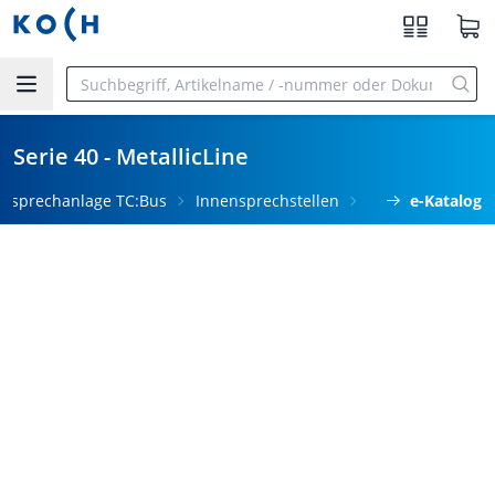
Zum Hauptinhalt springen
Serie 40 - MetallicLine
ürsprechanlage TC:Bus
Innensprechstellen
e-Katalog