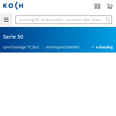
Zum Hauptinhalt springen
Serie 50
ürsprechanlage TC:Bus
Innensprechstellen
e-Katalog