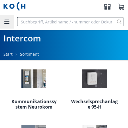
Zum Hauptinhalt springen
Intercom
Start
Sortiment
Kommunikationssy
Wechselsprechanlag
stem Neurokom
e 95-H