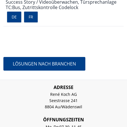
Success Story / Videoüberwachen, Türsprechanlage
TC:Bus, Zutrittskontrolle Codelock
DE
FR
WEITER ZU
LÖSUNGEN NACH BRANCHEN
ADRESSE
René Koch AG
Seestrasse 241
8804 Au/Wädenswil
ÖFFNUNGSZEITEN
Mo–Do
07.30–11.45