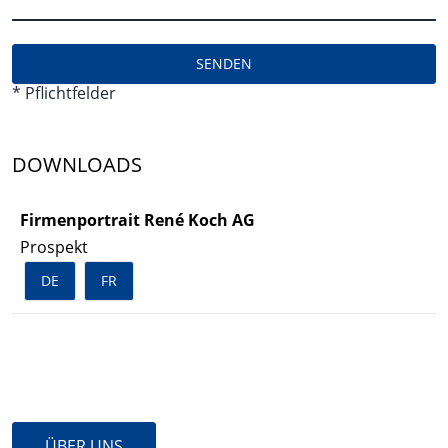
SENDEN
* Pflichtfelder
DOWNLOADS
Firmenportrait René Koch AG
Prospekt
DE
FR
WEITER ZU
ÜBER UNS