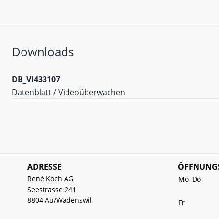
Downloads
DB_VI433107
Datenblatt / Videoüberwachen
ADRESSE
ÖFFNUNGS
René Koch AG
Mo–Do
Seestrasse 241
8804 Au/Wädenswil
Fr