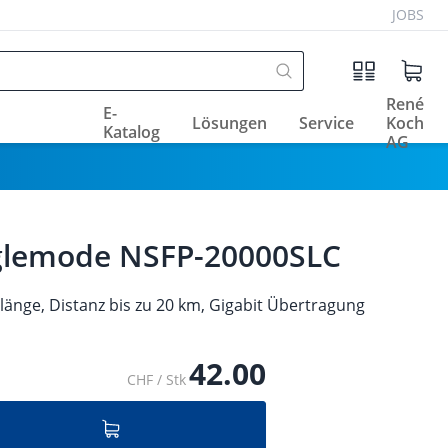
JOBS
René
E-
Lösungen
Service
Koch
Katalog
AG
nglemode NSFP-20000SLC
länge, Distanz bis zu 20 km, Gigabit Übertragung
42.00
CHF / Stk